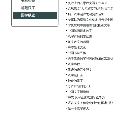
书写心得
瓷片上的八思巴文写了什么？
规范汉字
八思巴文“大元通宝”现洞头 古币距
揭开汉字起源之谜贾湖遗址
国学纵览
专家认为双墩文化刻划符号是中
宁夏发现中国最古老的图画文字
中国笔画最多的字
汉字背后的东亚史
汉字数字的起源
中华姓名文化
中国书法五体
关于汉语的字和词的数量的宏观
汉字春秋
汉语的语音少吗？
汉字是什么
神奇的汉字
“州”和“洲”的分工
中国文字博物馆
韩媒:汉字正变成国际竞争力
语言文字：信息化时代的国家“硬
做一个汉字传人