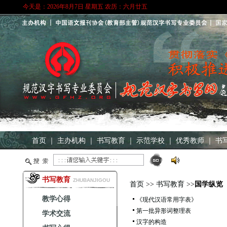
今天是：2026年8月7日 星期五 农历：六月廿五
首页
｜
主办机构
｜
书写教育
｜
示范学校
｜
优秀教师
｜
书
书写教育
ZHUBANJIGOU
首页
>>
书写教育
>>
国学纵览
教学心得
《现代汉语常用字表》
第一批异形词整理表
学术交流
汉字的构造