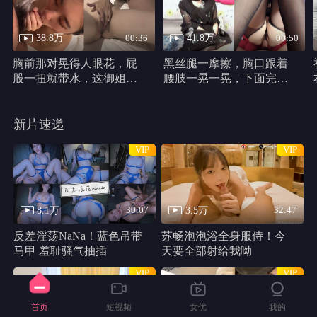
38.8万
41.8万
00:36
00:50
胸前那对晃得人眼花，屁
黑丝腿一摩擦，胸口跟着
股一扭就带水，这御姐身
腰肢一晃一晃，下面完全
材真他妈犯规
不遮，动作又浪又自然。
新片速递
VIP
VIP
8.1万
3.5万
30:07
32:47
反差淫荡NaNa！蓝色吊带
苏畅泡泡浴全身服侍！今
马甲 羞耻骚气抽插
天要全部射给我呦
VIP
VIP
首页
短视频
女优
我的