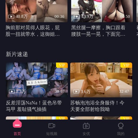
40.8万
43.9万
00:36
00:50
胸前那对晃得人眼花，屁
黑丝腿一摩擦，胸口跟着
股一扭就带水，这御姐身
腰肢一晃一晃，下面完全
材真他妈犯规
不遮，动作又浪又自然。
新片速递
VIP
VIP
8.3万
3.6万
30:07
32:47
反差淫荡NaNa！蓝色吊带
苏畅泡泡浴全身服侍！今
马甲 羞耻骚气抽插
天要全部射给我呦
VIP
VIP
首页
短视频
女优
我的