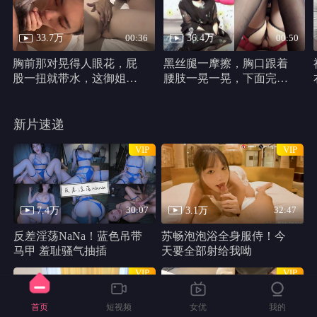
33.7万
36.4万
00:36
00:50
胸前那对晃得人眼花，屁
黑丝腿一摩擦，胸口跟着
股一扭就带水，这御姐身
腰肢一晃一晃，下面完全
材真他妈犯规
不遮，动作又浪又自然。
新片速递
VIP
VIP
7.4万
3.1万
30:07
32:47
反差淫荡NaNa！蓝色吊带
苏畅泡泡浴全身服侍！今
马甲 羞耻骚气抽插
天要全部射给我呦
VIP
VIP
首页
短视频
女优
我的