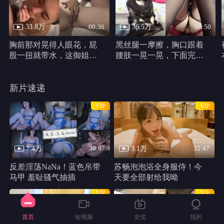
33.8万
36.5万
00:36
00:50
胸前那对晃得人眼花，屁
黑丝腿一摩擦，胸口跟着
股一扭就带水，这御姐身
腰肢一晃一晃，下面完全
材真他妈犯规
不遮，动作又浪又自然。
新片速递
VIP
VIP
7.4万
3.1万
30:07
32:47
反差淫荡NaNa！蓝色吊带
苏畅泡泡浴全身服侍！今
马甲 羞耻骚气抽插
天要全部射给我呦
VIP
VIP
首页
短视频
女优
我的