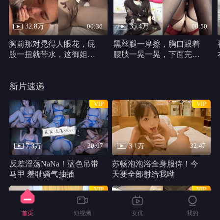
32.8万
35.4万
00:36
00:50
胸前那对晃得人眼花，屁
黑丝腿一摩擦，胸口跟着
股一扭就带水，这御姐身
腰肢一晃一晃，下面完全
材真他妈犯规
不遮，动作又浪又自然。
新片速递
VIP
VIP
7.3万
3.1万
30:07
32:47
反差淫荡NaNa！蓝色吊带
苏畅泡泡浴全身服侍！今
马甲 羞耻骚气抽插
天要全部射给我呦
VIP
VIP
首页
短视频
女优
我的