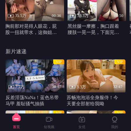
35.5万
38.3万
00:36
00:50
胸前那对晃得人眼花，屁
黑丝腿一摩擦，胸口跟着
股一扭就带水，这御姐身
腰肢一晃一晃，下面完全
材真他妈犯规
不遮，动作又浪又自然。
新片速递
VIP
VIP
7.7万
3.3万
30:07
32:47
反差淫荡NaNa！蓝色吊带
苏畅泡泡浴全身服侍！今
马甲 羞耻骚气抽插
天要全部射给我呦
VIP
VIP
首页
短视频
女优
我的