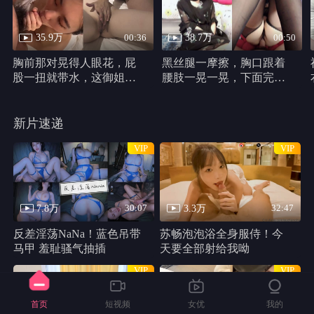
35.9万
38.7万
00:36
00:50
胸前那对晃得人眼花，屁
黑丝腿一摩擦，胸口跟着
股一扭就带水，这御姐身
腰肢一晃一晃，下面完全
材真他妈犯规
不遮，动作又浪又自然。
新片速递
VIP
VIP
7.8万
3.3万
30:07
32:47
反差淫荡NaNa！蓝色吊带
苏畅泡泡浴全身服侍！今
马甲 羞耻骚气抽插
天要全部射给我呦
VIP
VIP
首页
短视频
女优
我的