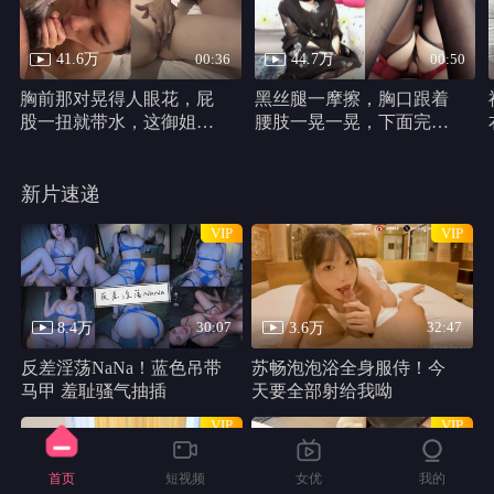
41.6万
44.7万
00:36
00:50
胸前那对晃得人眼花，屁
黑丝腿一摩擦，胸口跟着
股一扭就带水，这御姐身
腰肢一晃一晃，下面完全
材真他妈犯规
不遮，动作又浪又自然。
新片速递
VIP
VIP
8.4万
3.6万
30:07
32:47
反差淫荡NaNa！蓝色吊带
苏畅泡泡浴全身服侍！今
马甲 羞耻骚气抽插
天要全部射给我呦
VIP
VIP
首页
短视频
女优
我的