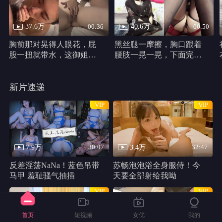
37.6万
40.6万
00:36
00:50
胸前那对晃得人眼花，屁
黑丝腿一摩擦，胸口跟着
股一扭就带水，这御姐身
腰肢一晃一晃，下面完全
材真他妈犯规
不遮，动作又浪又自然。
新片速递
VIP
VIP
7.9万
3.4万
30:07
32:47
反差淫荡NaNa！蓝色吊带
苏畅泡泡浴全身服侍！今
马甲 羞耻骚气抽插
天要全部射给我呦
VIP
VIP
首页
短视频
女优
我的