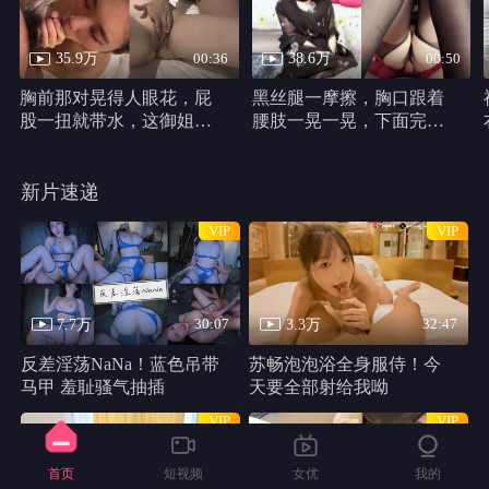
35.9万
38.6万
00:36
00:50
胸前那对晃得人眼花，屁
黑丝腿一摩擦，胸口跟着
股一扭就带水，这御姐身
腰肢一晃一晃，下面完全
材真他妈犯规
不遮，动作又浪又自然。
新片速递
VIP
VIP
7.7万
3.3万
30:07
32:47
反差淫荡NaNa！蓝色吊带
苏畅泡泡浴全身服侍！今
马甲 羞耻骚气抽插
天要全部射给我呦
VIP
VIP
首页
短视频
女优
我的