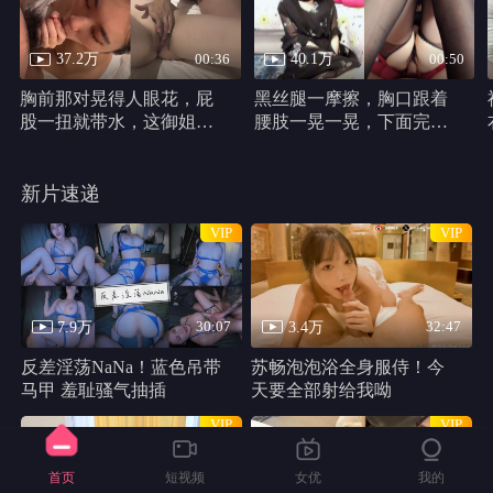
37.2万
40.1万
00:36
00:50
胸前那对晃得人眼花，屁
黑丝腿一摩擦，胸口跟着
股一扭就带水，这御姐身
腰肢一晃一晃，下面完全
材真他妈犯规
不遮，动作又浪又自然。
新片速递
VIP
VIP
7.9万
3.4万
30:07
32:47
反差淫荡NaNa！蓝色吊带
苏畅泡泡浴全身服侍！今
马甲 羞耻骚气抽插
天要全部射给我呦
VIP
VIP
首页
短视频
女优
我的